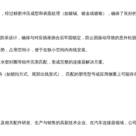
），经过精密冲压成型和表面处理（如镀锡、镀金或镀银），确保了良好
或防呆设计，确保与对应插座插合后牢固锁定，防止因振动导致的意外松
趋势，占用空间小，便于在狭小空间内布线安装。
防水密封圈等组件完美匹配，形成完整的连接器解决方案。
.2A在具体结构（如锁扣方式、尾部出线形式）、匹配的塑壳型号或应用侧重上
束及相关配件研发、生产与销售的高新技术企业。在汽车连接器领域，公