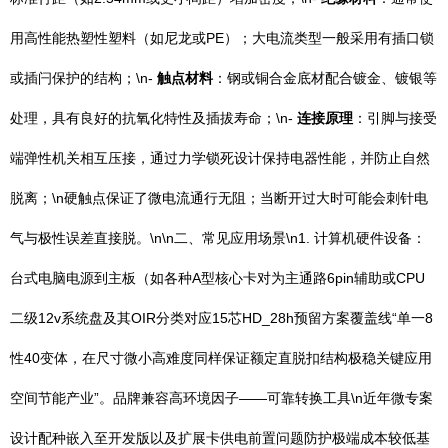
用高性能热塑性塑料（如尼龙或PE）；大电流类型一般采用有插口锁
或插闩保护的结构；\n-
触点材料
：钢或铜合金底材配合镀金、镀银等
处理，具有良好的抗氧化特性及插拔寿命；\n-
连接原理
：引脚与接受
端弹性机关相互压接，通过力学锁死设计保持电器性能，并防止自然
脱离；\n硬触点保证了微电流通行无阻；当断开过大时可能会刺针电
气与极性误差直接脱。\n\n二、常见应用场景\n1. 计算机硬件设备：
台式电脑电源到主板（如各种A型核心卡对为主通路6pin辅助或CPU
二级12v系统盘及其OIR分类对应15芯HD_28h预留方案覆盖线“单一8
性40变体，在尺寸微小高难度同样保证额定直脱扣结构极稳关键应用
空间节能产业”。品牌兼容高环境因子——可靠转换工具\n近年微专案
设计配种嵌入至开发版以及扩展卡供电前置问题防护极端成本较低基