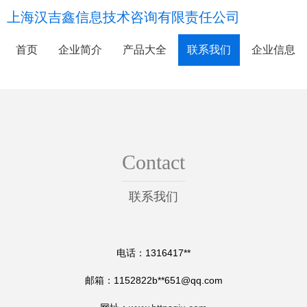
上海汉吉鑫信息技术咨询有限责任公司
首页
企业简介
产品大全
联系我们
企业信息
Contact
联系我们
电话：1316417**
邮箱：1152822b**
651@qq.com