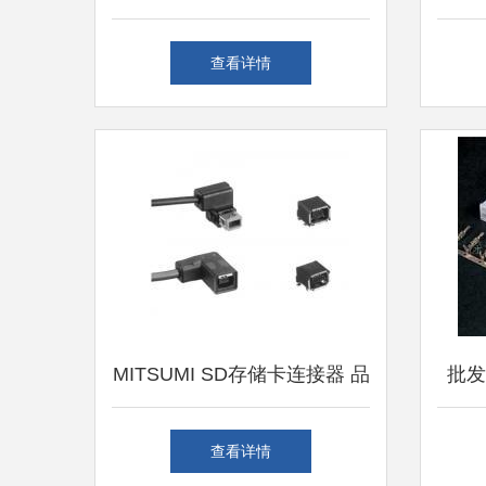
价格与厂家选择
术领
查看详情
MITSUMI SD存储卡连接器 品
批发
质与精度的完美结合
查看详情