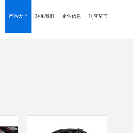
介
产品大全
联系我们
企业信息
访客留言