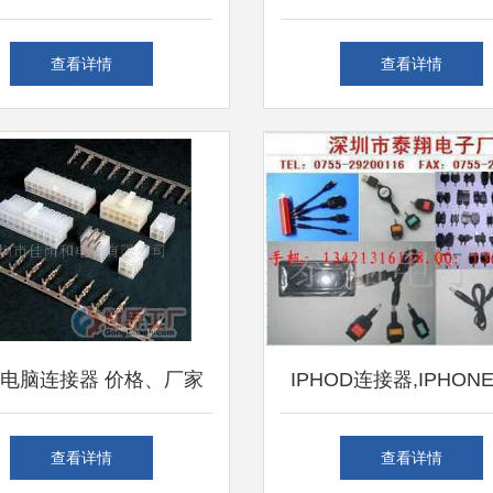
域领先地位，持续引领市
厂家、价格与采购建
查看详情
查看详情
场革新
电脑连接器 价格、厂家
IPHOD连接器,IPHON
与全球资源整合指南
器价格_IPHOD连
查看详情
查看详情