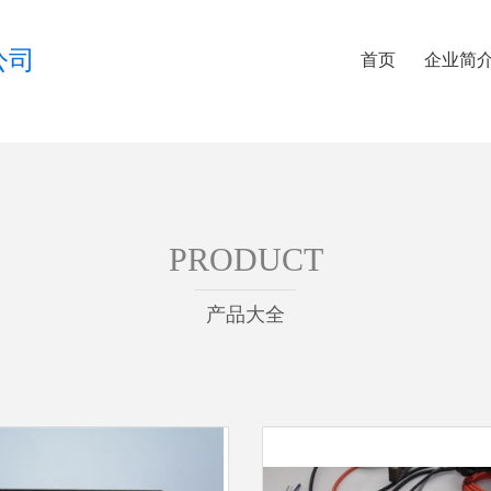
公司
首页
企业简
PRODUCT
产品大全