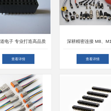
道电子 专业打造高品质
深耕精密连接 M8、M
连接器系列产品
M16与M23连接器应用
查看详情
查看详情