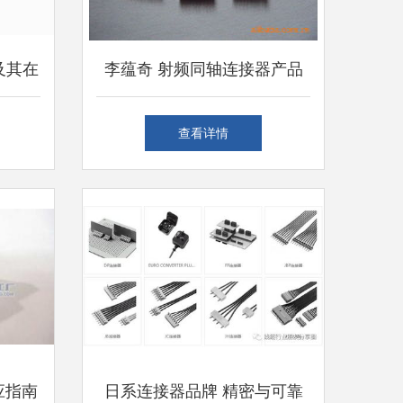
及其在
李蕴奇 射频同轴连接器产品
线全景解析
查看详情
应指南
日系连接器品牌 精密与可靠