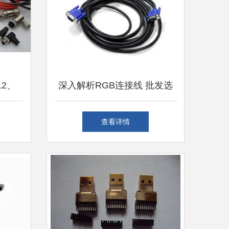
12、
深入解析RGB连接线 批发选
全解析
购指南与厂家直供优势
查看详情