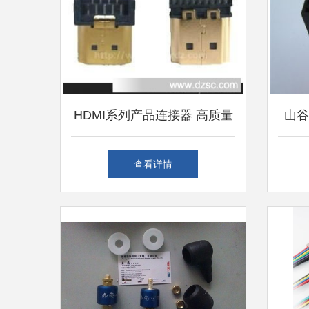
HDMI系列产品连接器 高质量
山谷
视音频传输的首选方案
查看详情