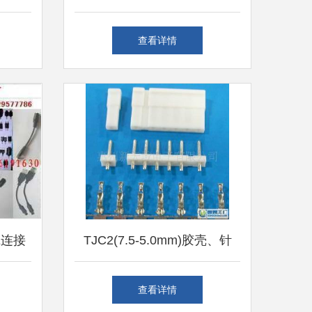
议
的象征
查看详情
E连接
TJC2(7.5-5.0mm)胶壳、针
接
座、端子,条形连接器,接插件_
查看详情